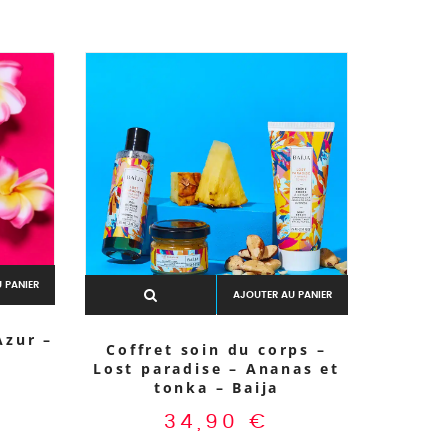
Visage
 PANIER
AJOUTER AU PANIER
Azur –
Coffret soin du corps –
Lost paradise – Ananas et
tonka – Baija
34,90
€