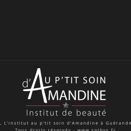
L L'institut au p'tit soin d'Amandine à Guéra
Tous droits réservés -
www.sothys.fr