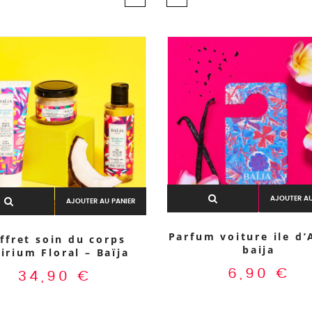
AJOUTER AU
AJOUTER AU PANIER
Parfum voiture ile d’
ffret soin du corps
baija
irium Floral – Baïja
6,90
€
34,90
€