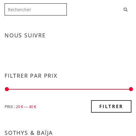
NOUS SUIVRE
FILTRER PAR PRIX
PRIX
PRIX
FILTRER
PRIX :
20 €
—
40 €
MIN
MAX
SOTHYS & BAÏJA