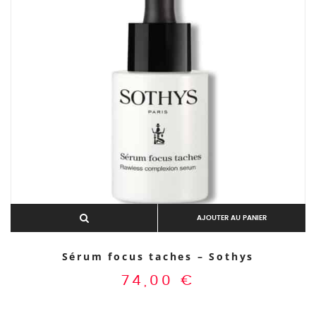
Aperçu rapide
AJOUTER AU PANIER
Sérum focus taches – Sothys
74,00
€