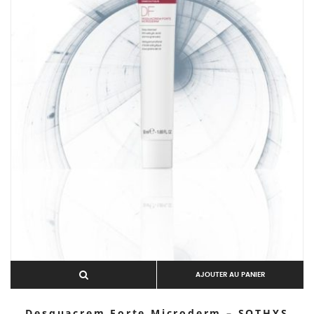
AJOUTER AU PANIER
Desquacrem Forte Microderm – SOTHYS