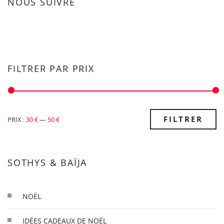
NOUS SUIVRE
FILTRER PAR PRIX
PRIX
PRIX
FILTRER
PRIX :
30 €
—
50 €
MIN
MAX
SOTHYS & BAÏJA
NOËL
IDÉES CADEAUX DE NOËL