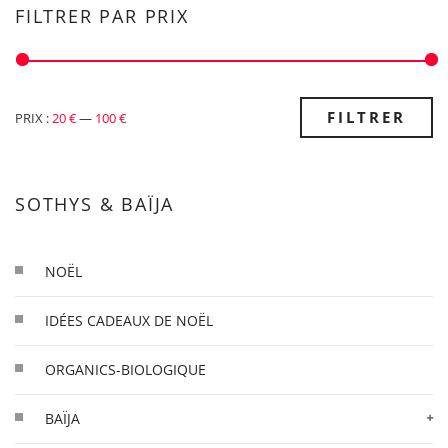
FILTRER PAR PRIX
PRIX
PRIX
FILTRER
PRIX :
20 €
—
100 €
MIN
MAX
SOTHYS & BAÏJA
NOËL
IDÉES CADEAUX DE NOËL
ORGANICS-BIOLOGIQUE
BAÏJA