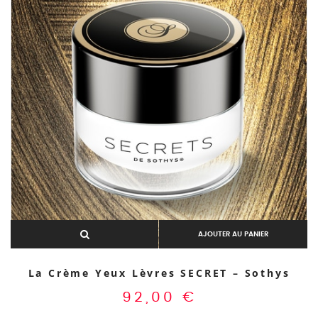
AJOUTER AU PANIER
La Crème Yeux Lèvres SECRET – Sothys
Aperçu rapide
92,00
€