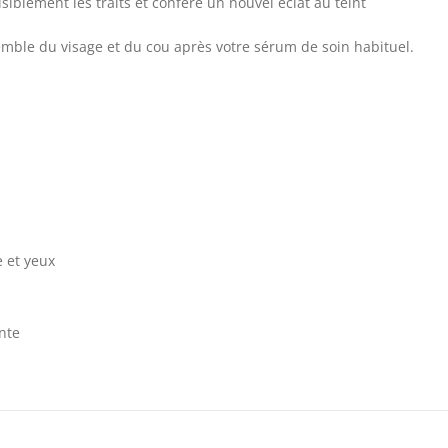
isiblement les traits et confère un nouvel éclat au teint
emble du visage et du cou après votre sérum de soin habituel.
 et yeux
nte