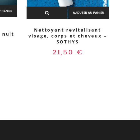
 PANIER
AJOUTER AU PANIER
Séru
e
R
Nettoyant revitalisant
 nuit
visage, corps et cheveux –
SOTHYS
21,50
€