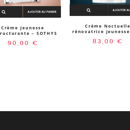
AJOUTER AU
AJOUTER AU PANIER
Crème Noctuell
Crème Jeunesse
rénovatrice jeunesse
tructurante – SOTHYS
83,00
€
90,00
€