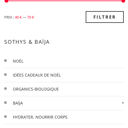
PRIX
PRIX
FILTRER
PRIX :
40 €
—
70 €
MIN
MAX
SOTHYS & BAÏJA
NOËL
IDÉES CADEAUX DE NOËL
ORGANICS-BIOLOGIQUE
BAÏJA
HYDRATER, NOURRIR CORPS