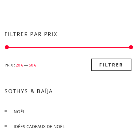
FILTRER PAR PRIX
PRIX
PRIX
FILTRER
PRIX :
20 €
—
50 €
MIN
MAX
SOTHYS & BAÏJA
NOËL
IDÉES CADEAUX DE NOËL