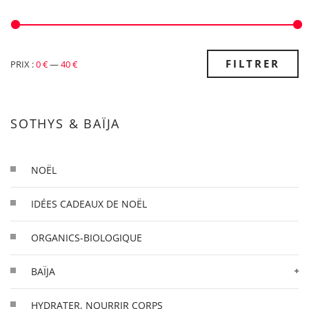
PRIX
PRIX
FILTRER
PRIX :
0 €
—
40 €
MIN
MAX
SOTHYS & BAÏJA
NOËL
IDÉES CADEAUX DE NOËL
ORGANICS-BIOLOGIQUE
BAÏJA
HYDRATER, NOURRIR CORPS