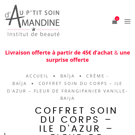
0
Livraison offerte à partir de 45€ d’achat
&
une
surprise offerte
ACCUEIL
BAÏJA
CRÈME -
BAÏJA
COFFRET SOIN DU CORPS – ILE
D’AZUR – FLEUR DE FRANGIPANIER VANILLE-
BAIJA
COFFRET SOIN
DU CORPS –
ILE D’AZUR –