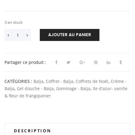
3 en stock
AJOUTER AU PANIER
Partager ce produit :
CATÉGORIES :
Baïja
,
Coffret - Baïja
,
Coffrets de Noël
,
Crème -
Baïja
,
Gel douche - Baïja
,
Gommage - Baïja
,
Ile d'azur- vanille
& fleur de frangipanier
DESCRIPTION