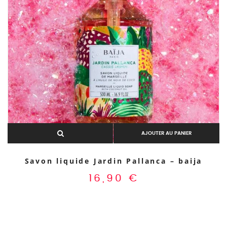
Aperçu rapide
AJOUTER AU PANIER
Savon liquide Jardin Pallanca – baija
16,90
€