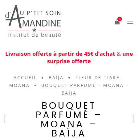
0
Livraison offerte à partir de 45€ d’achat
&
une
surprise offerte
ACCUEIL
BAÏJA
FLEUR DE TIARE -
MOANA
BOUQUET PARFUMÉ – MOANA –
BAÏJA
BOUQUET
PARFUMÉ –
MOANA –
BAÏJA