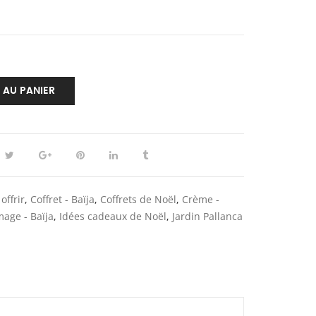
 AU PANIER
offrir
,
Coffret - Baïja
,
Coffrets de Noël
,
Crème -
ge - Baïja
,
Idées cadeaux de Noël
,
Jardin Pallanca