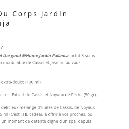
Du Corps Jardin
ïja
 ?
eel the good @Home Jardin Pallanca
inclut 3 soins
m inoubliable de Cassis et Jasmin, où vous
o extra-douce (100 ml),
ucres, Extrait de Cassis et Noyaux de Pêche (50 gr),
 délicieux mélange d’Huiles de Cassis, de Noyaux
75 ml).C’est THE cadeau à offrir à vos proches, ou
un moment de détente digne d’un spa, depuis