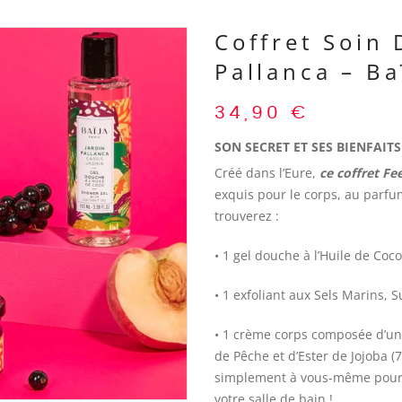
Coffret Soin 
Pallanca – Ba
34,90
€
SON SECRET ET SES BIENFAITS
Créé dans l’Eure,
ce coffret F
exquis pour le corps, au parfu
trouverez :
• 1 gel douche à l’Huile de Coc
• 1 exfoliant aux Sels Marins, S
• 1 crème corps composée d’un
de Pêche et d’Ester de Jojoba (
simplement à vous-même pour 
votre salle de bain !