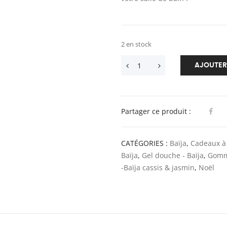
2 en stock
AJOUTER
Partager ce produit :
CATÉGORIES :
Baïja
,
Cadeaux à 
Baïja
,
Gel douche - Baïja
,
Gomma
-Baïja cassis & jasmin
,
Noël