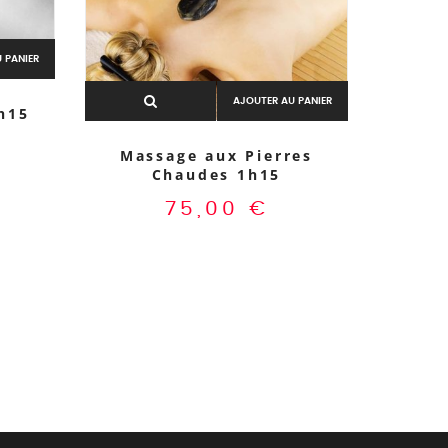
 PANIER
AJOUTER AU PANIER
h15
Massage aux Pierres
Chaudes 1h15
Visage
75,00
€
focus 