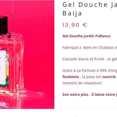
Gel Douche Ja
Baija
13,90
€
Gel douche Jardin Pallanca
Fabriqué à Bons en Chablais 
Cascade douce et fruité , ce ge
Grâce à sa formule à 98% d’orig
fondante
, la peau est
nourrie 
moment de relaxation!
Son extra plus , il laisse votr