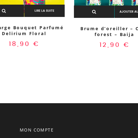
LIRE LA SUITE
AJOUTER AU
arge Bouquet Parfumé
Brume d’oreiller – 
Delirium Floral
forest – Baija
18,90
€
12,90
€
MON COMPTE