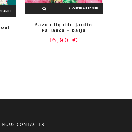
AJOUTER AU PANIER
 PANIER
Savon liquide Jardin
Crèm
Cool
Pallanca – baija
16,90
€
NOUS CONTACTER