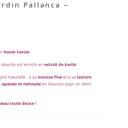
rdin Pallanca –
en
Haute Savoie
l douche est enrichi en
extrait de karité
.
ine naturelle , à sa
mousse fine
et à sa
texture
, apaisée et nettoyée
en douceur pour un divin
e peau toute douce !