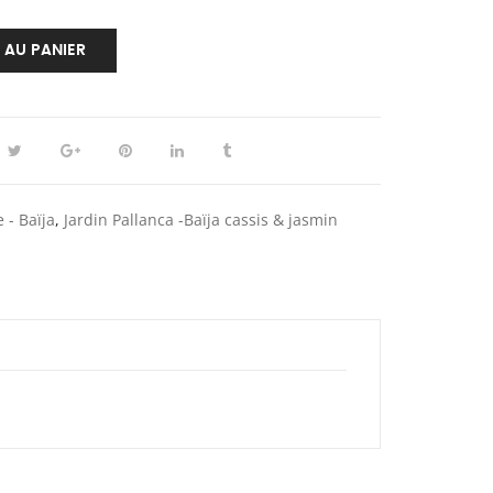
 AU PANIER
 - Baïja
,
Jardin Pallanca -Baïja cassis & jasmin