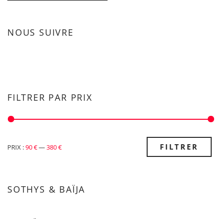
NOUS SUIVRE
FILTRER PAR PRIX
PRIX
PRIX
FILTRER
PRIX :
90 €
—
380 €
MIN
MAX
SOTHYS & BAÏJA