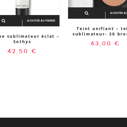
AJOUTER AU
AJOUTER AU PANIER
Teint unifiant – te
sublimateur- 30 bro
e sublimateur éclat –
Sothys
43,00
€
42,50
€