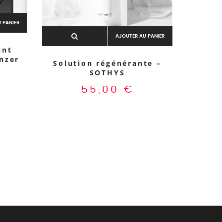
 PANIER
AJOUTER AU PANIER
int
nzer
Solution régénérante –
SOTHYS
Hydra 
55,00
€
– Séru