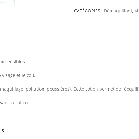
CATÉGORIES :
Démaquillant
,
V
x sensibles.
 visage et le cou.
aquillage, pollution, poussières). Cette Lotion permet de rééquilib
vant la Lotion.
ES