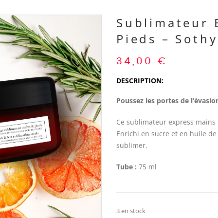
Sublimateur 
Pieds – Sothy
34,00
€
DESCRIPTION:
Poussez les portes de l’évasio
Ce sublimateur express mains &
Enrichi en sucre et en huile de
sublimer.
Tube :
75 ml
3 en stock