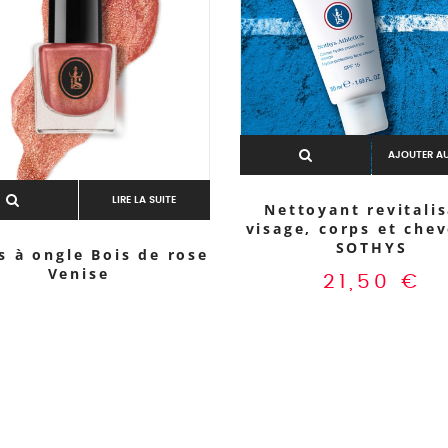
AJOUTER AU
LIRE LA SUITE
Nettoyant revitali
visage, corps et che
SOTHYS
s à ongle Bois de rose
Venise
21,50
€