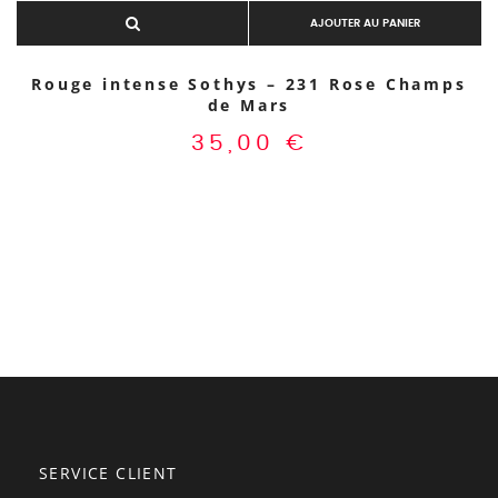
Aperçu rapide
AJOUTER AU PANIER
Rouge intense Sothys – 231 Rose Champs
de Mars
35,00
€
SERVICE CLIENT