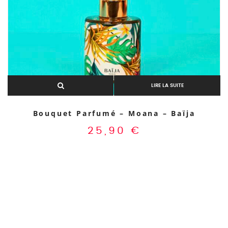
Aperçu rapide
LIRE LA SUITE
Bouquet Parfumé – Moana – Baïja
25,90
€