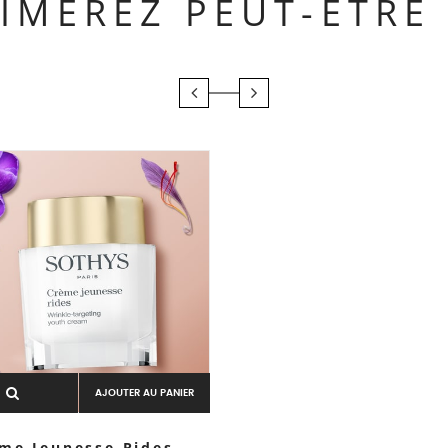
IMEREZ PEUT-ÊTRE
AJOUTER AU PANIER
me Jeunesse Rides –