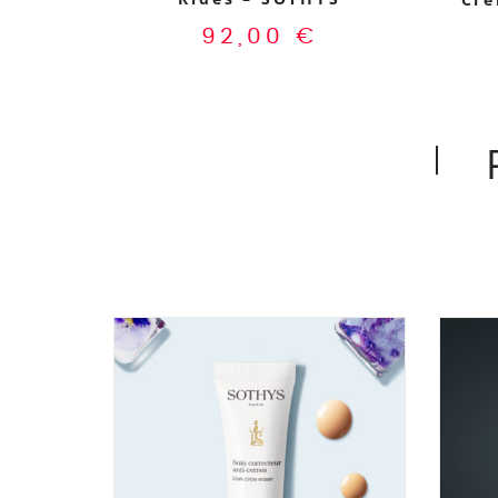
92,00
€