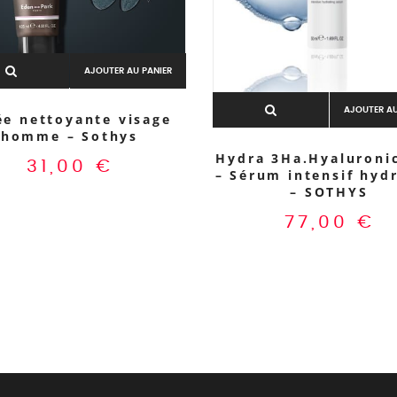
AJOUTER AU PANIER
AJOUTER AU
ée nettoyante visage
homme – Sothys
Hydra 3Ha.Hyaluroni
31,00
€
– Sérum intensif hyd
– SOTHYS
77,00
€