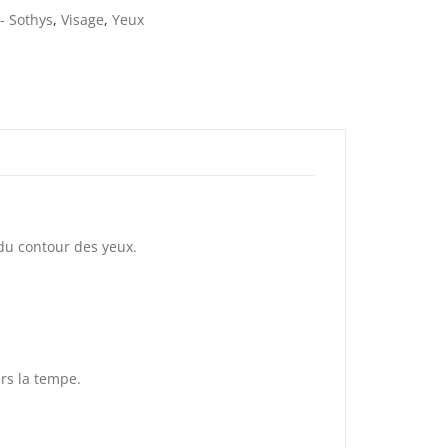
- Sothys
,
Visage
,
Yeux
du contour des yeux.
ers la tempe.