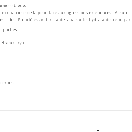
lumière bleue.
onction barrière de la peau face aux agressions extérieures . Assur
 rides. Propriétés anti-irritante, apaisante, hydratante, repulpant
t poches.
el yeux cryo
i-cernes