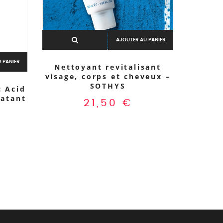
AJOUTER AU PANIER
 PANIER
Nettoyant revitalisant
Cr
visage, corps et cheveux –
nut
SOTHYS
c Acid
ratant
21,50
€